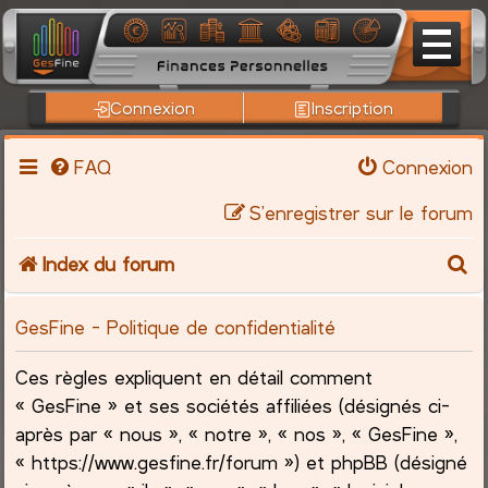
Connexion
Inscription
FAQ
Connexion
S’enregistrer sur le forum
R
Index du forum
e
GesFine - Politique de confidentialité
c
Ces règles expliquent en détail comment
h
« GesFine » et ses sociétés affiliées (désignés ci-
après par « nous », « notre », « nos », « GesFine »,
e
« https://www.gesfine.fr/forum ») et phpBB (désigné
r