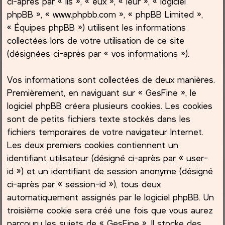
ci-après par « ils », « eux », « leur », « logiciel
phpBB », « www.phpbb.com », « phpBB Limited »,
c
« Équipes phpBB ») utilisent les informations
collectées lors de votre utilisation de ce site
h
(désignées ci-après par « vos informations »).
e
Vos informations sont collectées de deux manières.
r
Premièrement, en naviguant sur « GesFine », le
logiciel phpBB créera plusieurs cookies. Les cookies
sont de petits fichiers texte stockés dans les
fichiers temporaires de votre navigateur Internet.
Les deux premiers cookies contiennent un
identifiant utilisateur (désigné ci-après par « user-
id ») et un identifiant de session anonyme (désigné
ci-après par « session-id »), tous deux
automatiquement assignés par le logiciel phpBB. Un
troisième cookie sera créé une fois que vous aurez
parcouru les sujets de « GesFine ». Il stocke des