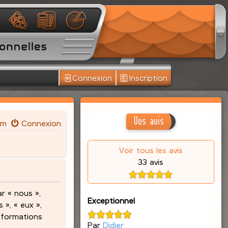
Connexion
Inscription
Vos avis
um
Connexion
Voir tous les avis
33 avis
r « nous »,
Exceptionnel
 », « eux »,
informations
Par
Didier