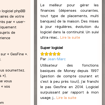
Le meilleur pour gérer les
finances (dépenses courantes,
 logiciel phpBB
tout type de placements, multi
raires de votre
banques) de la maison. Des mises
rès par « user-
à jour régulières, évolution du
atiquement
logiciel dans la continuité. Un suivi
sujets de
ultra réac...
Lire la suite
érience
Super logiciel
sur « GesFine ».
Par
Jean-Marc
.
Utilisateur des fonctions
nous soumettez.
basiques de Money depuis 1997
 »),
(gestion de compte courant et
ue vous
c'est à peu près tout), j'ai franchi
 « vos
le pas Gesfine en 2014. Logiciel
surpuissant par rapport à mon
usage, j...
Lire la suite
nom