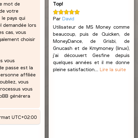
Top!
re mot de
 de votre
 le pays qui
Par
David
el demandée lors
Utilisateur de MS Money comme
es cas, vous
beaucoup, puis de Quicken, de
alement choisir
MoneyDance, de Grisbi, de
Gnucash et de Kmymoney (linux),
j'ai découvert Gesfine depuis
us vous
quelques années et il me donne
de passe est la
pleine satisfaction....
Lire la suite
ersonne affiliée
oubliez, vous
 processus vous
phpBB générera
ormat
UTC+02:00