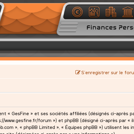
S’enregistrer sur le for
nt « GesFine » et ses sociétés affiliées (désignés ci-après pa
s://www.gesfine.fr/forum ») et phpBB (désigné ci-après par « ils
pbb.com », « phpBB Limited », « Équipes phpBB ») utilisent les 
 ce site (désignées ci-après par « vos informations »).