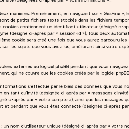
eux manières. Premièrement, en naviguant sur « GesFine », le
sont de petits fichiers texte stockés dans les fichiers tempo
 cookies contiennent un identifiant utilisateur (désigné ci-ap
onyme (désigné ci-après par « session-id »), tous deux autom
oisième cookie sera créé une fois que vous aurez parcouru les 
s sur les sujets que vous avez lus, améliorant ainsi votre exp
kies externes au logiciel phpBB pendant que vous naviguez 
nt, qui ne couvre que les cookies créés par le logiciel phpBB
informations s’effectue par le biais des données que vous 
ion en tant qu’invité (désignée ci-après par « messages d’invités
igné ci-après par « votre compte »), ainsi que les messages q
t et pendant que vous êtes connecté (désignés ci-après par
 un nom d’utilisateur unique (désigné ci-après par « votre 