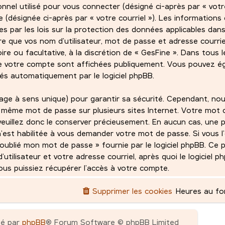
sonnel utilisé pour vous connecter (désigné ci-après par « vot
de (désignée ci-après par « votre courriel »). Les informations
 par les lois sur la protection des données applicables dans
e que vos nom d’utilisateur, mot de passe et adresse courri
ire ou facultative, à la discrétion de « GesFine ». Dans tous l
de votre compte sont affichées publiquement. Vous pouvez ég
rés automatiquement par le logiciel phpBB.
age à sens unique) pour garantir sa sécurité. Cependant, no
 même mot de passe sur plusieurs sites Internet. Votre mot 
veuillez donc le conserver précieusement. En aucun cas, une p
n’est habilitée à vous demander votre mot de passe. Si vous l’
ai oublié mon mot de passe » fournie par le logiciel phpBB. Ce
ilisateur et votre adresse courriel, après quoi le logiciel 
s puissiez récupérer l’accès à votre compte.
Supprimer les cookies
Heures au f
pé par
phpBB
® Forum Software © phpBB Limited