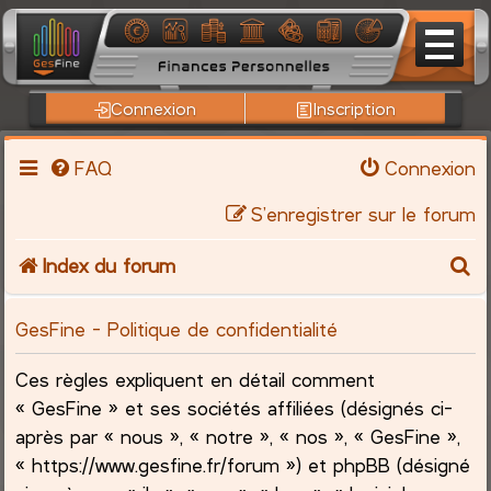
Connexion
Inscription
FAQ
Connexion
S’enregistrer sur le forum
R
Index du forum
e
GesFine - Politique de confidentialité
c
Ces règles expliquent en détail comment
h
« GesFine » et ses sociétés affiliées (désignés ci-
après par « nous », « notre », « nos », « GesFine »,
e
« https://www.gesfine.fr/forum ») et phpBB (désigné
r