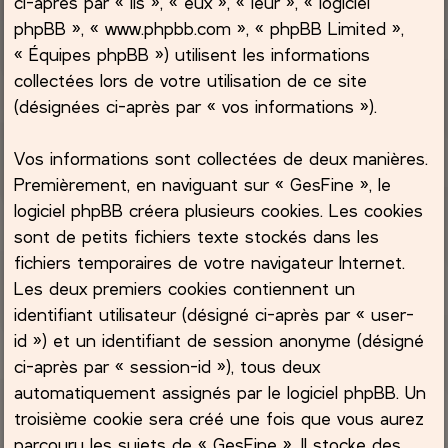
ci-après par « ils », « eux », « leur », « logiciel
phpBB », « www.phpbb.com », « phpBB Limited »,
c
« Équipes phpBB ») utilisent les informations
collectées lors de votre utilisation de ce site
h
(désignées ci-après par « vos informations »).
e
Vos informations sont collectées de deux manières.
r
Premièrement, en naviguant sur « GesFine », le
logiciel phpBB créera plusieurs cookies. Les cookies
sont de petits fichiers texte stockés dans les
fichiers temporaires de votre navigateur Internet.
Les deux premiers cookies contiennent un
identifiant utilisateur (désigné ci-après par « user-
id ») et un identifiant de session anonyme (désigné
ci-après par « session-id »), tous deux
automatiquement assignés par le logiciel phpBB. Un
troisième cookie sera créé une fois que vous aurez
parcouru les sujets de « GesFine ». Il stocke des