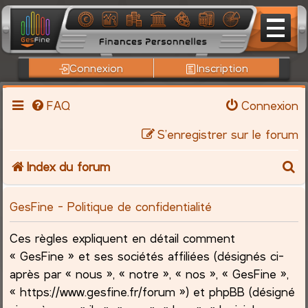
Connexion
Inscription
FAQ
Connexion
S’enregistrer sur le forum
R
Index du forum
e
GesFine - Politique de confidentialité
c
Ces règles expliquent en détail comment
h
« GesFine » et ses sociétés affiliées (désignés ci-
après par « nous », « notre », « nos », « GesFine »,
e
« https://www.gesfine.fr/forum ») et phpBB (désigné
r