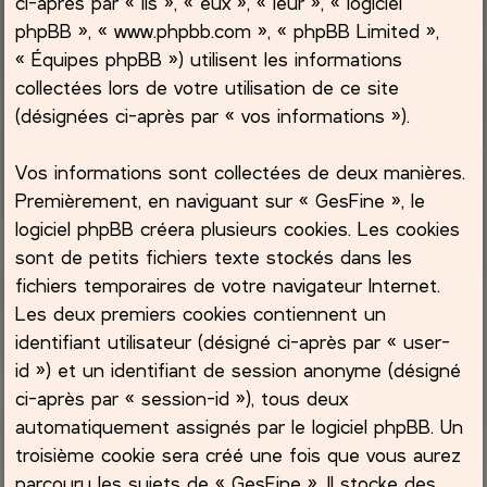
ci-après par « ils », « eux », « leur », « logiciel
phpBB », « www.phpbb.com », « phpBB Limited »,
c
« Équipes phpBB ») utilisent les informations
collectées lors de votre utilisation de ce site
h
(désignées ci-après par « vos informations »).
e
Vos informations sont collectées de deux manières.
r
Premièrement, en naviguant sur « GesFine », le
logiciel phpBB créera plusieurs cookies. Les cookies
sont de petits fichiers texte stockés dans les
fichiers temporaires de votre navigateur Internet.
Les deux premiers cookies contiennent un
identifiant utilisateur (désigné ci-après par « user-
id ») et un identifiant de session anonyme (désigné
ci-après par « session-id »), tous deux
automatiquement assignés par le logiciel phpBB. Un
troisième cookie sera créé une fois que vous aurez
parcouru les sujets de « GesFine ». Il stocke des