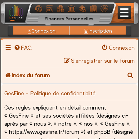
Connexion
Inscription
FAQ
Connexion
S’enregistrer sur le forum
R
Index du forum
e
GesFine - Politique de confidentialité
c
Ces règles expliquent en détail comment
h
« GesFine » et ses sociétés affiliées (désignés ci-
après par « nous », « notre », « nos », « GesFine »,
e
« https://www.gesfine.fr/forum ») et phpBB (désigné
r