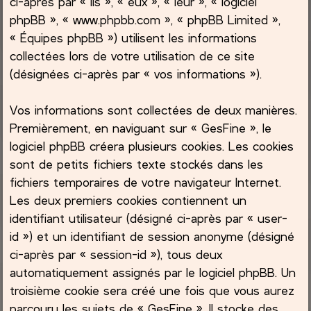
ci-après par « ils », « eux », « leur », « logiciel
phpBB », « www.phpbb.com », « phpBB Limited »,
c
« Équipes phpBB ») utilisent les informations
collectées lors de votre utilisation de ce site
h
(désignées ci-après par « vos informations »).
e
Vos informations sont collectées de deux manières.
r
Premièrement, en naviguant sur « GesFine », le
logiciel phpBB créera plusieurs cookies. Les cookies
sont de petits fichiers texte stockés dans les
fichiers temporaires de votre navigateur Internet.
Les deux premiers cookies contiennent un
identifiant utilisateur (désigné ci-après par « user-
id ») et un identifiant de session anonyme (désigné
ci-après par « session-id »), tous deux
automatiquement assignés par le logiciel phpBB. Un
troisième cookie sera créé une fois que vous aurez
parcouru les sujets de « GesFine ». Il stocke des