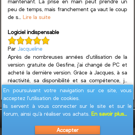
maintenant. La prise en main peut prendre un
peu de temps, mais franchement ça vaut le coup
de s...
Lire la suite
Logiciel indispensable
Par
Jacqueline
Après de nombreuses années d'utilisation de la
version gratuite de Gesfine, j'ai changé de PC et
acheté la dernière version. Grâce à Jacques, à sa
réactivité, sa disponibilité et sa compétence, j...
Lire la suite
En poursuivant votre navigation sur ce site, vous
acceptez l'utilisation de cookies.
Ils servent à vous connecter sur le site et sur le
forum, ainsi qu'à réaliser vos achats.
En savoir plus...
GesFine - Copyright © 2008 - 2026
Jacques
Leblond
Accepter