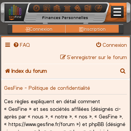
Connexion
Inscription
FAQ
Connexion
S’enregistrer sur le forum
R
Index du forum
e
GesFine - Politique de confidentialité
c
Ces règles expliquent en détail comment
h
« GesFine » et ses sociétés affiliées (désignés ci-
après par « nous », « notre », « nos », « GesFine »,
e
« https://www.gesfine.fr/forum ») et phpBB (désigné
r