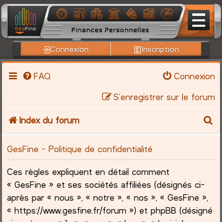
Connexion
Inscription
FAQ
Connexion
S’enregistrer sur le forum
R
Index du forum
e
GesFine - Politique de confidentialité
c
Ces règles expliquent en détail comment
h
« GesFine » et ses sociétés affiliées (désignés ci-
après par « nous », « notre », « nos », « GesFine »,
e
« https://www.gesfine.fr/forum ») et phpBB (désigné
r