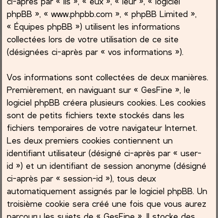
ci-après par « ils », « eux », « leur », « logiciel
phpBB », « www.phpbb.com », « phpBB Limited »,
c
« Équipes phpBB ») utilisent les informations
collectées lors de votre utilisation de ce site
h
(désignées ci-après par « vos informations »).
e
Vos informations sont collectées de deux manières.
r
Premièrement, en naviguant sur « GesFine », le
logiciel phpBB créera plusieurs cookies. Les cookies
sont de petits fichiers texte stockés dans les
fichiers temporaires de votre navigateur Internet.
Les deux premiers cookies contiennent un
identifiant utilisateur (désigné ci-après par « user-
id ») et un identifiant de session anonyme (désigné
ci-après par « session-id »), tous deux
automatiquement assignés par le logiciel phpBB. Un
troisième cookie sera créé une fois que vous aurez
parcouru les sujets de « GesFine ». Il stocke des