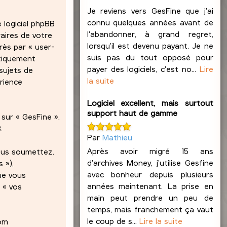
Je reviens vers GesFine que j'ai
connu quelques années avant de
 logiciel phpBB
l'abandonner, à grand regret,
raires de votre
lorsqu'il est devenu payant. Je ne
rès par « user-
suis pas du tout opposé pour
atiquement
payer des logiciels, c'est no...
Lire
sujets de
la suite
érience
Logiciel excellent, mais surtout
support haut de gamme
sur « GesFine ».
.
Par
Mathieu
Après avoir migré 15 ans
nous soumettez.
d'archives Money, j'utilise Gesfine
 »),
avec bonheur depuis plusieurs
ue vous
années maintenant. La prise en
 « vos
main peut prendre un peu de
temps, mais franchement ça vaut
le coup de s...
Lire la suite
nom