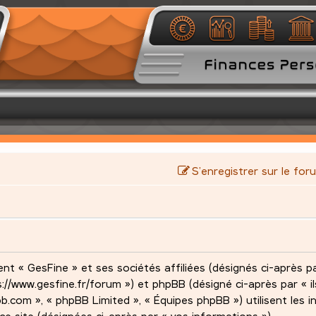
S’enregistrer sur le for
nt « GesFine » et ses sociétés affiliées (désignés ci-après pa
s://www.gesfine.fr/forum ») et phpBB (désigné ci-après par « ils
pbb.com », « phpBB Limited », « Équipes phpBB ») utilisent les 
 ce site (désignées ci-après par « vos informations »).