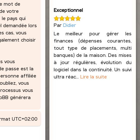
re mot de
Exceptionnel
 de votre
 le pays qui
Par
Didier
el demandée lors
es cas, vous
Le meilleur pour gérer les
alement choisir
finances (dépenses courantes,
tout type de placements, multi
banques) de la maison. Des mises
us vous
à jour régulières, évolution du
de passe est la
logiciel dans la continuité. Un suivi
ersonne affiliée
ultra réac...
Lire la suite
oubliez, vous
 processus vous
phpBB générera
ormat
UTC+02:00