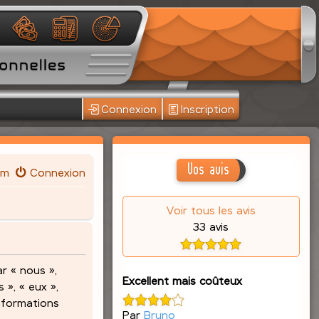
Connexion
Inscription
Vos avis
um
Connexion
Voir tous les avis
33 avis
r « nous »,
Excellent mais coûteux
 », « eux »,
informations
Par
Bruno