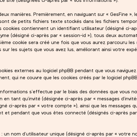
eux manières. Premièrement, en naviguant sur « GesFine », le
sont de petits fichiers texte stockés dans les fichiers tempo
 cookies contiennent un identifiant utilisateur (désigné ci-ap
onyme (désigné ci-après par « session-id »), tous deux autom
oisième cookie sera créé une fois que vous aurez parcouru les 
s sur les sujets que vous avez lus, améliorant ainsi votre exp
kies externes au logiciel phpBB pendant que vous naviguez 
nt, qui ne couvre que les cookies créés par le logiciel phpBB
informations s’effectue par le biais des données que vous 
ion en tant qu’invité (désignée ci-après par « messages d’invités
igné ci-après par « votre compte »), ainsi que les messages q
t et pendant que vous êtes connecté (désignés ci-après par
 un nom d’utilisateur unique (désigné ci-après par « votre 