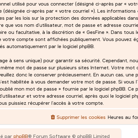
sonnel utilisé pour vous connecter (désigné ci-après par « vot
de (désignée ci-après par « votre courriel »). Les informations
 par les lois sur la protection des données applicables dans
e que vos nom d’utilisateur, mot de passe et adresse courri
ire ou facultative, à la discrétion de « GesFine ». Dans tous l
de votre compte sont affichées publiquement. Vous pouvez ég
rés automatiquement par le logiciel phpBB.
age à sens unique) pour garantir sa sécurité. Cependant, no
 même mot de passe sur plusieurs sites Internet. Votre mot 
veuillez donc le conserver précieusement. En aucun cas, une p
n’est habilitée à vous demander votre mot de passe. Si vous l’
ai oublié mon mot de passe » fournie par le logiciel phpBB. Ce
ilisateur et votre adresse courriel, après quoi le logiciel 
s puissiez récupérer l’accès à votre compte.
Supprimer les cookies
Heures au f
pé par
phpBB
® Forum Software © phpBB Limited