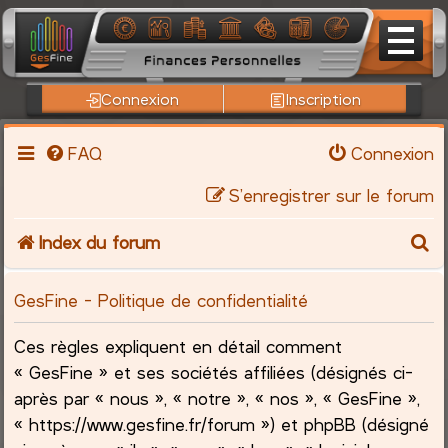
Connexion
Inscription
FAQ
Connexion
S’enregistrer sur le forum
R
Index du forum
e
GesFine - Politique de confidentialité
c
Ces règles expliquent en détail comment
h
« GesFine » et ses sociétés affiliées (désignés ci-
après par « nous », « notre », « nos », « GesFine »,
e
« https://www.gesfine.fr/forum ») et phpBB (désigné
r