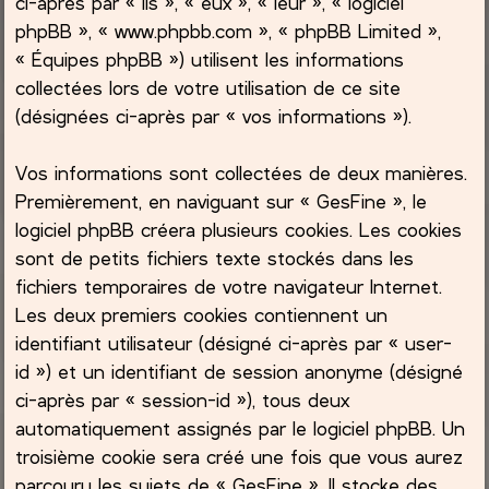
ci-après par « ils », « eux », « leur », « logiciel
phpBB », « www.phpbb.com », « phpBB Limited »,
c
« Équipes phpBB ») utilisent les informations
collectées lors de votre utilisation de ce site
h
(désignées ci-après par « vos informations »).
e
Vos informations sont collectées de deux manières.
r
Premièrement, en naviguant sur « GesFine », le
logiciel phpBB créera plusieurs cookies. Les cookies
sont de petits fichiers texte stockés dans les
fichiers temporaires de votre navigateur Internet.
Les deux premiers cookies contiennent un
identifiant utilisateur (désigné ci-après par « user-
id ») et un identifiant de session anonyme (désigné
ci-après par « session-id »), tous deux
automatiquement assignés par le logiciel phpBB. Un
troisième cookie sera créé une fois que vous aurez
parcouru les sujets de « GesFine ». Il stocke des