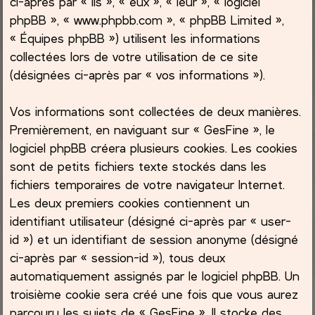
ci-après par « ils », « eux », « leur », « logiciel
phpBB », « www.phpbb.com », « phpBB Limited »,
c
« Équipes phpBB ») utilisent les informations
collectées lors de votre utilisation de ce site
h
(désignées ci-après par « vos informations »).
e
Vos informations sont collectées de deux manières.
r
Premièrement, en naviguant sur « GesFine », le
logiciel phpBB créera plusieurs cookies. Les cookies
sont de petits fichiers texte stockés dans les
fichiers temporaires de votre navigateur Internet.
Les deux premiers cookies contiennent un
identifiant utilisateur (désigné ci-après par « user-
id ») et un identifiant de session anonyme (désigné
ci-après par « session-id »), tous deux
automatiquement assignés par le logiciel phpBB. Un
troisième cookie sera créé une fois que vous aurez
parcouru les sujets de « GesFine ». Il stocke des