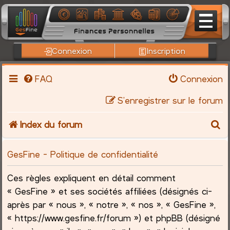
Connexion
Inscription
FAQ
Connexion
S’enregistrer sur le forum
R
Index du forum
e
GesFine - Politique de confidentialité
c
Ces règles expliquent en détail comment
h
« GesFine » et ses sociétés affiliées (désignés ci-
après par « nous », « notre », « nos », « GesFine »,
e
« https://www.gesfine.fr/forum ») et phpBB (désigné
r