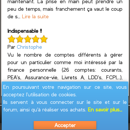
maintenant. La prise en main peut prendre un
peu de temps, mais franchement ça vaut le coup
de s...
Lire la suite
Indispensable !!
Par
Christophe
Vu le nombre de comptes différents à gérer
pour un particulier comme moi intéressé par la
finance personnelle (26 comptes: courants,
PEA's, Assurance-vie, Livrets A, LDD's, FCPI,...),
ainsi que l...
Lire la suite
En poursuivant votre navigation sur ce site, vous
acceptez l'utilisation de cookies.
Ils servent à vous connecter sur le site et sur le
forum, ainsi qu'à réaliser vos achats.
En savoir plus...
GesFine - Copyright © 2008 - 2026
Jacques
Leblond
Accepter