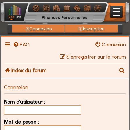
Connexion
Inscription
FAQ
Connexion
S’enregistrer sur le forum
R
Index du forum
e
Connexion
c
Nom d’utilisateur :
h
e
Mot de passe :
r