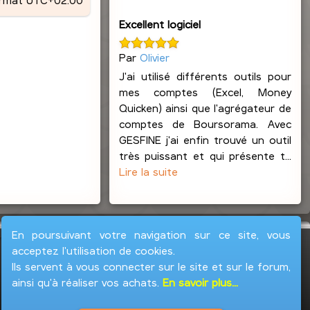
Excellent logiciel
Par
Olivier
J'ai utilisé différents outils pour
mes comptes (Excel, Money
Quicken) ainsi que l'agrégateur de
comptes de Boursorama. Avec
GESFINE j'ai enfin trouvé un outil
très puissant et qui présente t...
Lire la suite
En poursuivant votre navigation sur ce site, vous
acceptez l'utilisation de cookies.
Ils servent à vous connecter sur le site et sur le forum,
ainsi qu'à réaliser vos achats.
En savoir plus...