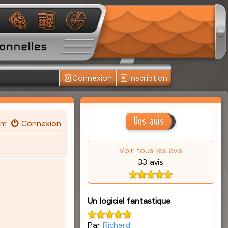
Connexion
Inscription
Vos avis
um
Connexion
Voir tous les avis
33 avis
Un logiciel fantastique
Par
Richard