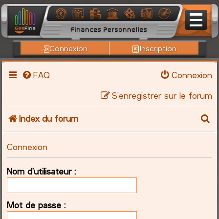
Connexion
Inscription
FAQ
Connexion
S’enregistrer sur le forum
R
Index du forum
e
Connexion
c
Nom d’utilisateur :
h
e
Mot de passe :
r