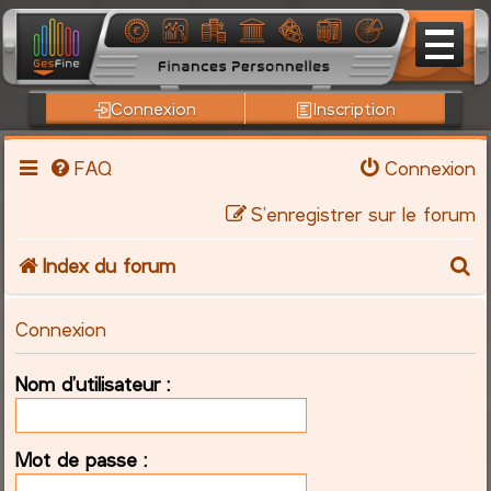
Connexion
Inscription
FAQ
Connexion
S’enregistrer sur le forum
R
Index du forum
e
Connexion
c
Nom d’utilisateur :
h
e
Mot de passe :
r