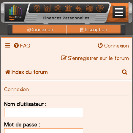
Connexion
Inscription
FAQ
Connexion
S’enregistrer sur le forum
R
Index du forum
e
Connexion
c
Nom d’utilisateur :
h
e
Mot de passe :
r