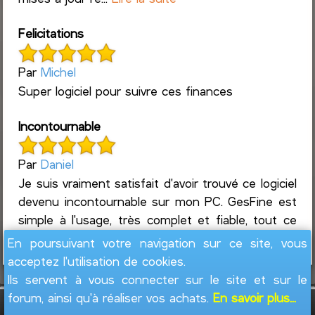
Felicitations
Par
Michel
Super logiciel pour suivre ces finances
Incontournable
Par
Daniel
Je suis vraiment satisfait d'avoir trouvé ce logiciel
devenu incontournable sur mon PC. GesFine est
simple à l'usage, très complet et fiable, tout ce
que l'on attend d'un logiciel de com...
Lire la suite
En poursuivant votre navigation sur ce site, vous
acceptez l'utilisation de cookies.
Ils servent à vous connecter sur le site et sur le
forum, ainsi qu'à réaliser vos achats.
En savoir plus...
GesFine - Copyright © 2008 - 2026
Jacques