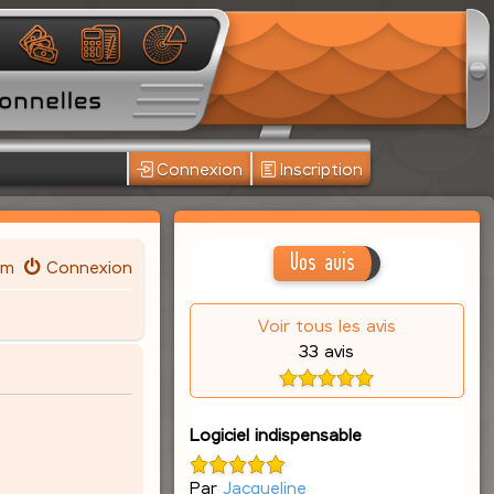
Connexion
Inscription
Vos avis
um
Connexion
Voir tous les avis
33 avis
Logiciel indispensable
Par
Jacqueline