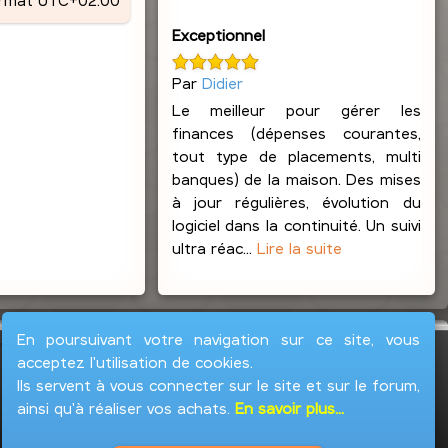
Exceptionnel
Par
Didier
Le meilleur pour gérer les
finances (dépenses courantes,
tout type de placements, multi
banques) de la maison. Des mises
à jour régulières, évolution du
logiciel dans la continuité. Un suivi
ultra réac...
Lire la suite
En poursuivant votre navigation sur ce site, vous
acceptez l'utilisation de cookies.
Ils servent à vous connecter sur le site et sur le forum,
ainsi qu'à réaliser vos achats.
En savoir plus...