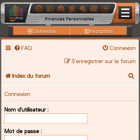
Connexion
Inscription
FAQ
Connexion
S’enregistrer sur le forum
R
Index du forum
e
Connexion
c
Nom d’utilisateur :
h
e
Mot de passe :
r