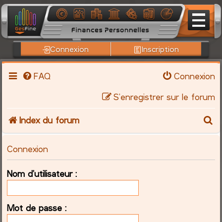
Connexion
Inscription
FAQ
Connexion
S’enregistrer sur le forum
R
Index du forum
e
Connexion
c
Nom d’utilisateur :
h
e
Mot de passe :
r