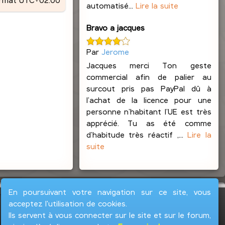
automatisé...
Lire la suite
Bravo a jacques
Par
Jerome
Jacques merci Ton geste
commercial afin de palier au
surcout pris pas PayPal dû à
l’achat de la licence pour une
personne n’habitant l’UE est très
apprécié. Tu as été comme
d’habitude très réactif ,...
Lire la
suite
En poursuivant votre navigation sur ce site, vous
acceptez l'utilisation de cookies.
Ils servent à vous connecter sur le site et sur le forum,