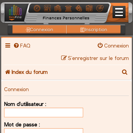
Connexion
Inscription
FAQ
Connexion
S’enregistrer sur le forum
R
Index du forum
e
Connexion
c
Nom d’utilisateur :
h
e
Mot de passe :
r