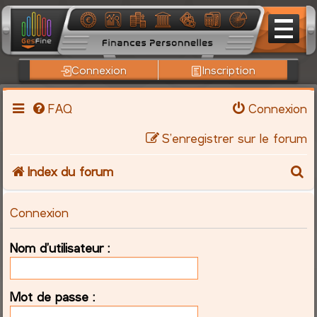
Connexion
Inscription
FAQ
Connexion
S’enregistrer sur le forum
R
Index du forum
e
Connexion
c
Nom d’utilisateur :
h
e
Mot de passe :
r