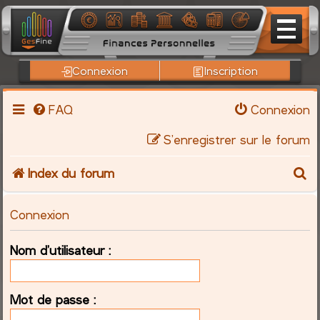
Connexion
Inscription
FAQ
Connexion
S’enregistrer sur le forum
R
Index du forum
e
Connexion
c
Nom d’utilisateur :
h
e
Mot de passe :
r