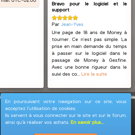
Bravo pour le logiciel et le
support
Par
Jean-Yves
Une page de 18 ans de Money à
tourner. Ce n'est pas simple. La
prise en main demande du temps
à passer sur le logiciel dans le
passage de Money à Gesfine.
Avec une bonne rigueur dans le
suivi des co...
Lire la suite
En poursuivant votre navigation sur ce site, vous
acceptez l'utilisation de cookies.
Ils servent à vous connecter sur le site et sur le forum,
ainsi qu'à réaliser vos achats.
En savoir plus...