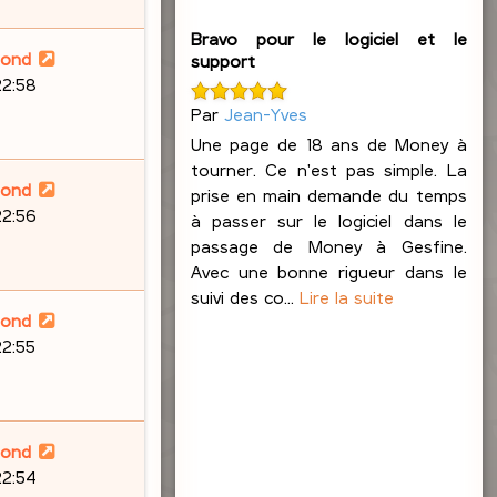
Bravo pour le logiciel et le
lond
support
22:58
Par
Jean-Yves
Une page de 18 ans de Money à
tourner. Ce n'est pas simple. La
lond
prise en main demande du temps
22:56
à passer sur le logiciel dans le
passage de Money à Gesfine.
Avec une bonne rigueur dans le
suivi des co...
Lire la suite
lond
22:55
lond
22:54