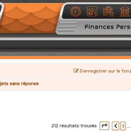
S’enregistrer sur le for
jets sans réponse
212 résultats trouvés
avancée
Page
9
su
1
…
Préc