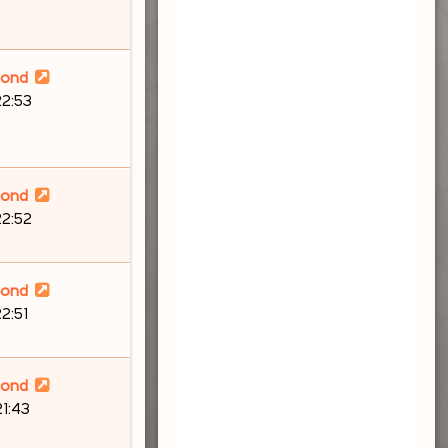
lond
22:53
lond
22:52
lond
22:51
lond
21:43