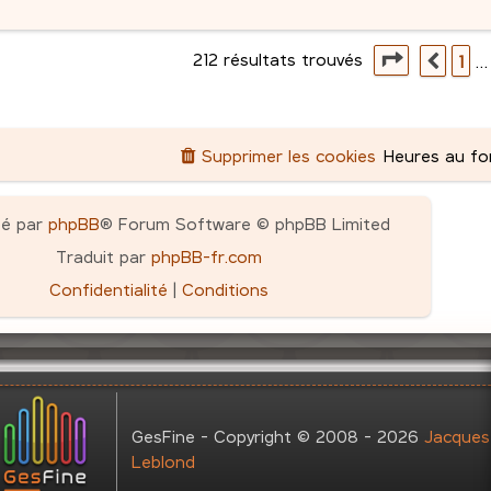
m
n
s
p
e
g
e
i
s
e
s
e
212 résultats trouvés
o
s
Page
9
su
1
…
Préc
e
s
r
n
a
m
s
g
e
s
e
Supprimer les cookies
Heures au f
s
e
s
a
s
pé par
phpBB
® Forum Software © phpBB Limited
g
Traduit par
phpBB-fr.com
e
Confidentialité
|
Conditions
GesFine - Copyright © 2008 - 2026
Jacques
Leblond