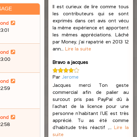
Il est curieux de lire comme tous
SAGE
les contributeurs qui se sont
exprimés dans cet avis ont vécu
lond
la même expérience et apportent
23:01
les mêmes appréciations. Lâché
par Money, j'ai rapatrié en 2013 12
ann...
Lire la suite
lond
23:00
Bravo a jacques
Par
Jerome
lond
Jacques merci Ton geste
22:59
commercial afin de palier au
surcout pris pas PayPal dû à
l’achat de la licence pour une
personne n’habitant l’UE est très
lond
apprécié. Tu as été comme
22:58
d’habitude très réactif ,...
Lire la
suite