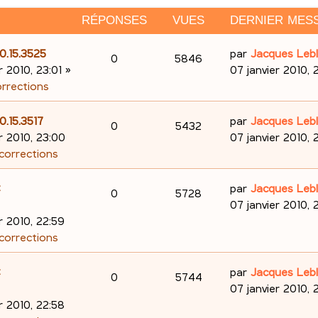
RÉPONSES
VUES
DERNIER MES
D
.0.15.3525
par
Jacques Leb
R
V
0
5846
e
r 2010, 23:01
»
07 janvier 2010, 
é
u
r
orrections
n
p
e
i
D
0.15.3517
par
Jacques Leb
R
V
0
5432
e
o
s
e
r 2010, 23:00
07 janvier 2010, 
r
é
u
r
 corrections
n
m
n
p
e
e
i
D
C
par
Jacques Leb
s
R
V
0
5728
s
e
o
s
e
07 janvier 2010, 
e
s
r
é
u
r
r 2010, 22:59
n
a
m
n
 corrections
s
p
e
g
e
i
s
e
s
e
o
s
D
C
par
Jacques Leb
R
V
0
5744
e
s
r
e
07 janvier 2010, 
n
a
m
é
u
r
r 2010, 22:58
s
g
e