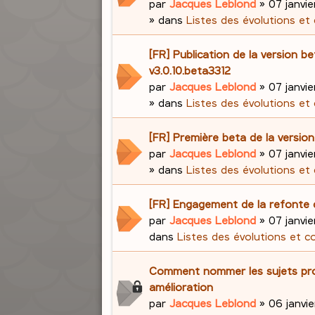
par
Jacques Leblond
»
07 janvie
» dans
Listes des évolutions et
[FR] Publication de la version be
v3.0.10.beta3312
par
Jacques Leblond
»
07 janvie
» dans
Listes des évolutions et
[FR] Première beta de la version
par
Jacques Leblond
»
07 janvie
» dans
Listes des évolutions et
[FR] Engagement de la refonte 
par
Jacques Leblond
»
07 janvie
dans
Listes des évolutions et c
Comment nommer les sujets pr
amélioration
par
Jacques Leblond
»
06 janvie