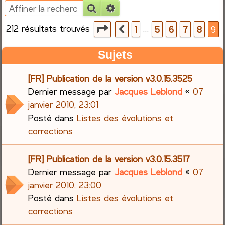
Rechercher
Recherche avancée
e
212 résultats trouvés
Page
9
sur
9
…
1
5
6
7
8
9
Précédente
r
Sujets
c
[FR] Publication de la version v3.0.15.3525
h
Dernier message par
Jacques Leblond
«
07
e
janvier 2010, 23:01
Posté dans
Listes des évolutions et
r
corrections
[FR] Publication de la version v3.0.15.3517
Dernier message par
Jacques Leblond
«
07
janvier 2010, 23:00
Posté dans
Listes des évolutions et
corrections