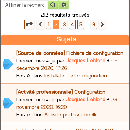
Rechercher
Recherche avancée
e
212 résultats trouvés
r
Page
2
sur
9
…
1
2
3
4
5
9
Précédente
Suivante
c
Sujets
h
[Source de données] Fichiers de configuration
e
Dernier message par
Jacques Leblond
«
05
décembre 2020, 17:26
r
Posté dans
Installation et configuration
[Activité professionnelle] Configuration
Dernier message par
Jacques Leblond
«
23
novembre 2020, 16:20
Posté dans
Activité professionnelle