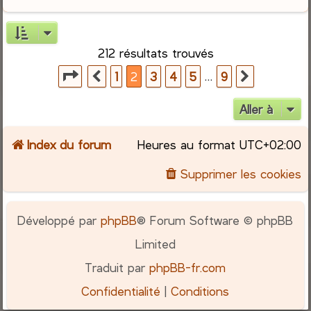
212 résultats trouvés
Page
2
sur
9
…
1
2
3
4
5
9
Précédente
Suivante
Aller à
Index du forum
Heures au format
UTC+02:00
Supprimer les cookies
Développé par
phpBB
® Forum Software © phpBB
Limited
Traduit par
phpBB-fr.com
Confidentialité
|
Conditions