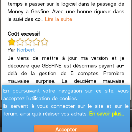
temps à passer sur le logiciel dans le passage de
Money à Gesfine. Avec une bonne rigueur dans
le suivi des co...
Lire la suite
Coût excessif
Par
Norbert
Je viens de mettre à jour ma version et je
découvre que GESFINE est désormais payant au-
delà de la gestion de 5 comptes. Première
mauvaise surprise. La deuxième mauvaise
surprise est le coût. Impossible...
Lire la suite
En poursuivant votre navigation sur ce site, vous
acceptez l'utilisation de cookies.
Ils servent à vous connecter sur le site et sur le
forum, ainsi qu'à réaliser vos achats.
En savoir plus...
GesFine - Copyright © 2008 - 2026
Jacques
Leblond
Accepter