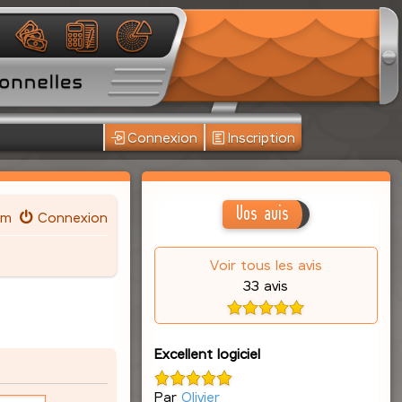
Connexion
Inscription
Vos avis
um
Connexion
Voir tous les avis
33 avis
Excellent logiciel
Par
Olivier