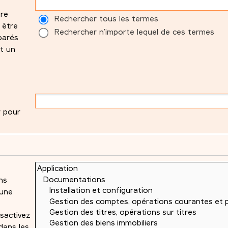
tre
Rechercher tous les termes
 être
Rechercher n’importe lequel de ces termes
parés
t un
r pour
ns
 une
sactivez
dans les