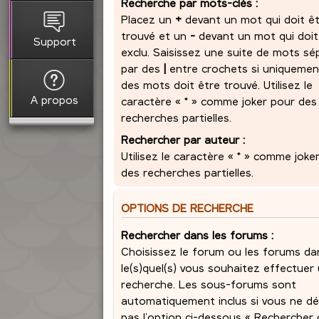
Recherche par mots-clés :
Placez un
+
devant un mot qui doit ê
trouvé et un
-
devant un mot qui doit
Support
exclu. Saisissez une suite de mots sé
par des
|
entre crochets si uniquemen
des mots doit être trouvé. Utilisez le
A propos
caractère « * » comme joker pour des
recherches partielles.
Rechercher par auteur :
Utilisez le caractère « * » comme joke
des recherches partielles.
OPTIONS DE RECHERCHE
Rechercher dans les forums :
Choisissez le forum ou les forums da
le(s)quel(s) vous souhaitez effectuer
recherche. Les sous-forums sont
automatiquement inclus si vous ne dé
pas l’option ci-dessous « Rechercher 