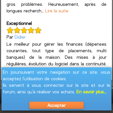
gros problèmes. Heureusement, après de
longues recherch...
Lire la suite
Exceptionnel
Par
Didier
Le meilleur pour gérer les finances (dépenses
courantes, tout type de placements, multi
banques) de la maison. Des mises à jour
régulières, évolution du logiciel dans la continuité.
Un suivi ultra réac...
Lire la suite
En poursuivant votre navigation sur ce site, vous
acceptez l'utilisation de cookies.
Ils servent à vous connecter sur le site et sur le
forum, ainsi qu'à réaliser vos achats.
En savoir plus...
GesFine - Copyright © 2008 - 2026
Jacques
Leblond
Accepter