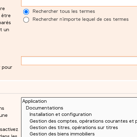
tre
Rechercher tous les termes
 être
Rechercher n’importe lequel de ces termes
parés
t un
r pour
ns
 une
sactivez
dans les