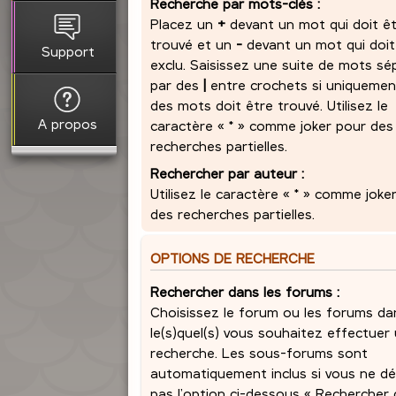
Recherche par mots-clés :
Placez un
+
devant un mot qui doit ê
trouvé et un
-
devant un mot qui doit
Support
exclu. Saisissez une suite de mots sé
par des
|
entre crochets si uniquemen
des mots doit être trouvé. Utilisez le
A propos
caractère « * » comme joker pour des
recherches partielles.
Rechercher par auteur :
Utilisez le caractère « * » comme joke
des recherches partielles.
OPTIONS DE RECHERCHE
Rechercher dans les forums :
Choisissez le forum ou les forums da
le(s)quel(s) vous souhaitez effectuer
recherche. Les sous-forums sont
automatiquement inclus si vous ne dé
pas l’option ci-dessous « Rechercher 