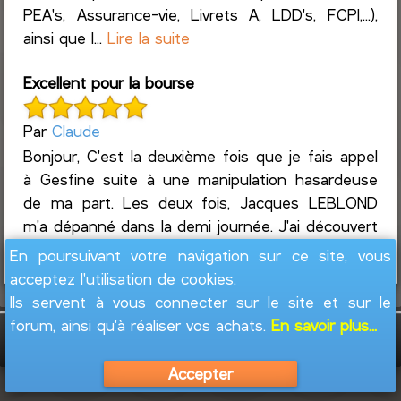
PEA's, Assurance-vie, Livrets A, LDD's, FCPI,...),
ainsi que l...
Lire la suite
Excellent pour la bourse
Par
Claude
Bonjour, C'est la deuxième fois que je fais appel
à Gesfine suite à une manipulation hasardeuse
de ma part. Les deux fois, Jacques LEBLOND
m'a dépanné dans la demi journée. J'ai découvert
...
Lire la suite
En poursuivant votre navigation sur ce site, vous
acceptez l'utilisation de cookies.
Ils servent à vous connecter sur le site et sur le
forum, ainsi qu'à réaliser vos achats.
En savoir plus...
GesFine - Copyright © 2008 - 2026
Jacques
Leblond
Accepter