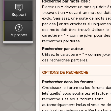
Recherche par mots-clés :
Placez un
+
devant un mot qui doit ê
trouvé et un
-
devant un mot qui doit
Support
exclu. Saisissez une suite de mots sé
par des
|
entre crochets si uniquemen
des mots doit être trouvé. Utilisez le
A propos
caractère « * » comme joker pour des
recherches partielles.
Rechercher par auteur :
Utilisez le caractère « * » comme joke
des recherches partielles.
OPTIONS DE RECHERCHE
Rechercher dans les forums :
Choisissez le forum ou les forums da
le(s)quel(s) vous souhaitez effectuer
recherche. Les sous-forums sont
automatiquement inclus si vous ne dé
pas l’option ci-dessous « Rechercher 