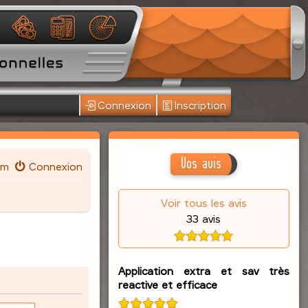
Connexion
Inscription
Vos avis
um
Connexion
Voir tous les avis
33 avis
Application extra et sav très
reactive et efficace