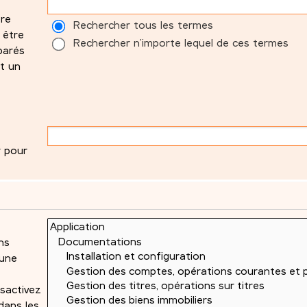
tre
Rechercher tous les termes
 être
Rechercher n’importe lequel de ces termes
parés
t un
r pour
ns
 une
sactivez
dans les