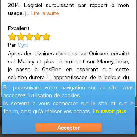
2014. Logiciel surpuissant par rapport à mon
usage, j...
Lire la suite
Excellent
Par
Cyril
Après des dizaines d'années sur Quicken, ensuite
sur Money et plus récemment sur Moneydance,
je passe à GesFine en espérant que cette
solution durera ! L'apprentissage de la logique du
logiciel ...
Lire la suite
En poursuivant votre navigation sur ce site, vous
acceptez l'utilisation de cookies.
Ils servent à vous connecter sur le site et sur le
forum, ainsi qu'à réaliser vos achats.
En savoir plus...
GesFine - Copyright © 2008 - 2026
Jacques
Leblond
Accepter