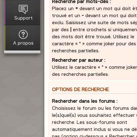
Recherche par mots-clés :
Placez un
+
devant un mot qui doit ê
trouvé et un
-
devant un mot qui doit
Support
exclu. Saisissez une suite de mots sé
par des
|
entre crochets si uniquemen
des mots doit être trouvé. Utilisez le
A propos
caractère « * » comme joker pour des
recherches partielles.
Rechercher par auteur :
Utilisez le caractère « * » comme joke
des recherches partielles.
OPTIONS DE RECHERCHE
Rechercher dans les forums :
Choisissez le forum ou les forums da
le(s)quel(s) vous souhaitez effectuer
recherche. Les sous-forums sont
automatiquement inclus si vous ne dé
pas l’option ci-dessous « Rechercher 