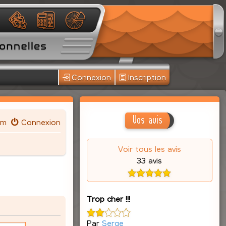
Connexion
Inscription
Vos avis
um
Connexion
Voir tous les avis
33 avis
Trop cher !!!
Par
Serge