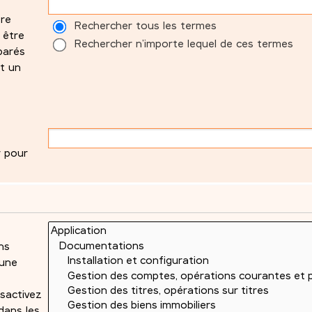
tre
Rechercher tous les termes
 être
Rechercher n’importe lequel de ces termes
parés
t un
r pour
ns
 une
sactivez
dans les