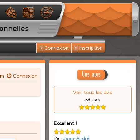
Connexion
Inscription
Vos avis
um
Connexion
Voir tous les avis
33 avis
Excellent !
Par
Jean-André