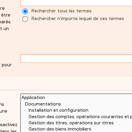
tre
Rechercher tous les termes
 être
Rechercher n’importe lequel de ces termes
parés
t un
r pour
ns
 une
sactivez
dans les