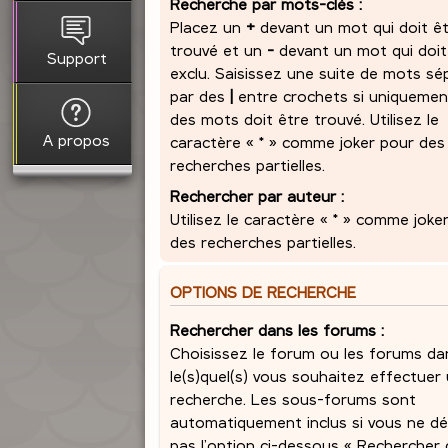
Recherche par mots-clés :
Placez un
+
devant un mot qui doit ê
trouvé et un
-
devant un mot qui doit
Support
exclu. Saisissez une suite de mots sé
par des
|
entre crochets si uniquemen
des mots doit être trouvé. Utilisez le
A propos
caractère « * » comme joker pour des
recherches partielles.
Rechercher par auteur :
Utilisez le caractère « * » comme joke
des recherches partielles.
OPTIONS DE RECHERCHE
Rechercher dans les forums :
Choisissez le forum ou les forums da
le(s)quel(s) vous souhaitez effectuer
recherche. Les sous-forums sont
automatiquement inclus si vous ne dé
pas l’option ci-dessous « Rechercher 