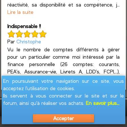
réactivité, sa disponibilité et sa compétence, j...
Lire la suite
Indispensable !!
Par
Christophe
Vu le nombre de comptes différents à gérer
pour un particulier comme moi intéressé par la
finance personnelle (26 comptes: courants,
PEA's, Assurance-vie, Livrets A, LDD's, FCPI,...),
ainsi que l...
Lire la suite
En poursuivant votre navigation sur ce site, vous
acceptez l'utilisation de cookies.
Ils servent à vous connecter sur le site et sur le
forum, ainsi qu'à réaliser vos achats.
En savoir plus...
GesFine - Copyright © 2008 - 2026
Jacques
Leblond
Accepter