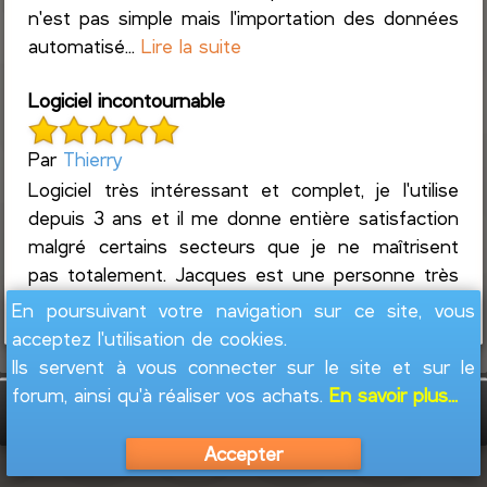
n'est pas simple mais l'importation des données
automatisé...
Lire la suite
Logiciel incontournable
Par
Thierry
Logiciel très intéressant et complet, je l'utilise
depuis 3 ans et il me donne entière satisfaction
malgré certains secteurs que je ne maîtrisent
pas totalement. Jacques est une personne très
access...
Lire la suite
En poursuivant votre navigation sur ce site, vous
acceptez l'utilisation de cookies.
Ils servent à vous connecter sur le site et sur le
forum, ainsi qu'à réaliser vos achats.
En savoir plus...
GesFine - Copyright © 2008 - 2026
Jacques
Leblond
Accepter