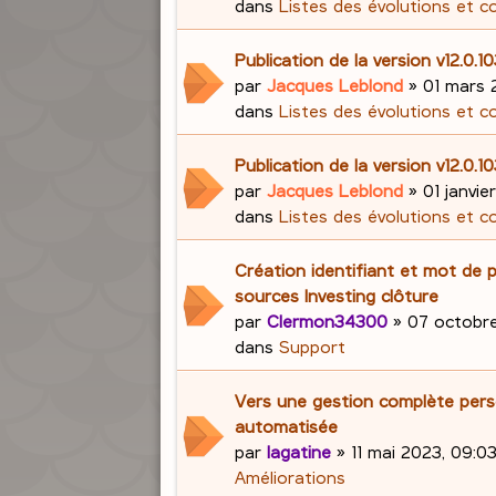
dans
Listes des évolutions et c
Publication de la version v12.0.1
par
Jacques Leblond
»
01 mars 
dans
Listes des évolutions et c
Publication de la version v12.0.1
par
Jacques Leblond
»
01 janvie
dans
Listes des évolutions et c
Création identifiant et mot de 
sources Investing clôture
par
Clermon34300
»
07 octobre
dans
Support
Vers une gestion complète pers
automatisée
par
lagatine
»
11 mai 2023, 09:0
Améliorations