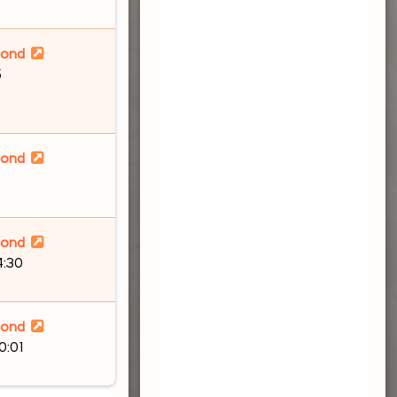
lond
5
lond
lond
4:30
lond
0:01