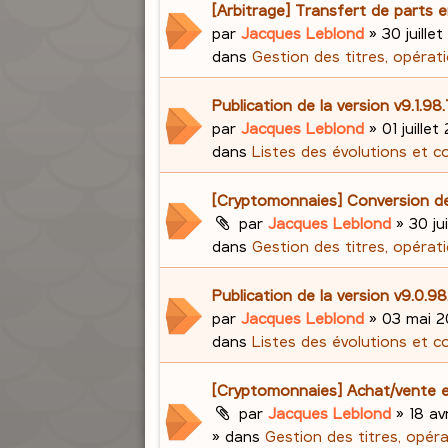
[Arbitrage] Transfert de parts e
par
Jacques Leblond
»
30 juillet
dans
Gestion des titres, opérati
Publication de la version v9.1.98
par
Jacques Leblond
»
01 juillet
dans
Listes des évolutions et c
[Cryptomonnaies] Conversion d
par
Jacques Leblond
»
30 ju
dans
Gestion des titres, opérati
Publication de la version v9.0.
par
Jacques Leblond
»
03 mai 2
dans
Listes des évolutions et c
[Cryptomonnaies] Achat/vente e
par
Jacques Leblond
»
18 av
» dans
Gestion des titres, opér