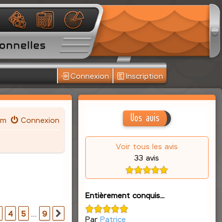
Connexion
Inscription
Vos avis
um
Connexion
Voir tous les avis
33 avis
Entièrement conquis...
r
9
4
5
…
9
Suivante
Par
Patrice