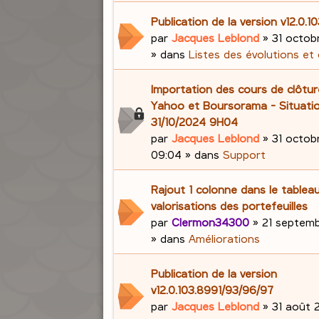
Publication de la version v12.0.1
par
Jacques Leblond
»
31 octob
» dans
Listes des évolutions et
Importation des cours de clôtu
Yahoo et Boursorama - Situati
31/10/2024 9H04
par
Jacques Leblond
»
31 octob
09:04
» dans
Support
Rajout 1 colonne dans le tablea
valorisations des portefeuilles
par
Clermon34300
»
21 septemb
» dans
Améliorations
Publication de la version
v12.0.103.8991/93/96/97
par
Jacques Leblond
»
31 août 