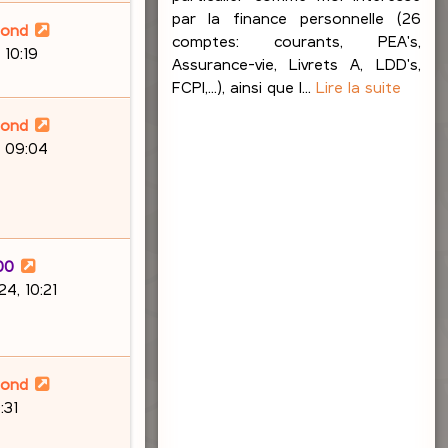
par la finance personnelle (26
lond
comptes: courants, PEA's,
 10:19
Assurance-vie, Livrets A, LDD's,
FCPI,...), ainsi que l...
Lire la suite
lond
, 09:04
00
4, 10:21
lond
:31