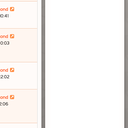
lond
10:41
lond
20:03
lond
22:02
lond
12:06