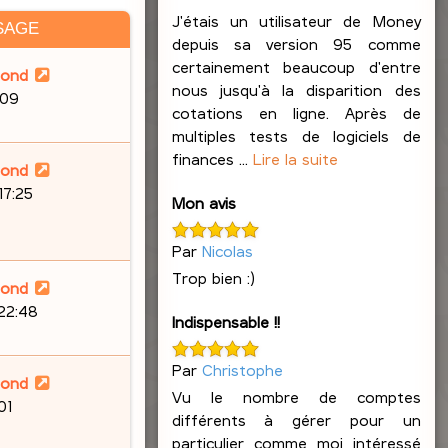
J'étais un utilisateur de Money
SAGE
depuis sa version 95 comme
certainement beaucoup d'entre
lond
nous jusqu'à la disparition des
:09
cotations en ligne. Après de
multiples tests de logiciels de
finances ...
Lire la suite
lond
17:25
Mon avis
Par
Nicolas
Trop bien :)
lond
 22:48
Indispensable !!
Par
Christophe
lond
Vu le nombre de comptes
01
différents à gérer pour un
particulier comme moi intéressé