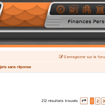
S’enregistrer sur le for
jets sans réponse
212 résultats trouvés
avancée
Page
1
su
1
2
3