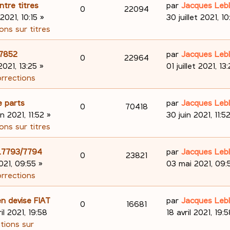
s
e
o
s
D
ntre titres
par
Jacques Leb
R
V
0
22094
e
s
r
e
 2021, 10:15
»
30 juillet 2021, 10
n
a
m
é
u
r
ons sur titres
s
g
e
n
s
p
e
e
s
i
D
.7852
par
Jacques Leb
R
V
0
22964
e
s
e
o
s
e
 2021, 13:25
»
01 juillet 2021, 13
a
r
é
u
r
orrections
s
n
g
m
n
p
e
e
e
i
D
e parts
par
Jacques Leb
s
R
V
0
70418
s
e
o
s
e
in 2021, 11:52
»
30 juin 2021, 11:5
e
s
r
é
u
r
ons sur titres
n
a
m
n
s
p
e
g
e
i
D
98.7793/7794
par
Jacques Leb
s
R
V
0
23821
e
s
e
o
s
e
021, 09:55
»
03 mai 2021, 09:
e
s
r
é
u
r
orrections
n
a
m
n
s
p
e
g
e
i
D
n devise FIAT
par
Jacques Leb
s
R
V
0
16681
e
s
e
o
s
e
ril 2021, 19:58
18 avril 2021, 19:
e
s
r
é
u
r
ations sur