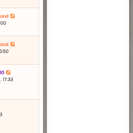
lond
:00
lond
15:50
00
 17:33
03