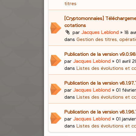
titres
[Cryptomonnaies] Téléchargem
cotations
par
Jacques Leblond
»
18 avr
dans
Gestion des titres, opérati
Publication de la version v9.0.98
par
Jacques Leblond
»
01 avril 2
dans
Listes des évolutions et c
Publication de la version v8.1.97
par
Jacques Leblond
»
01 févrie
dans
Listes des évolutions et c
Publication de la version v8.1.96
par
Jacques Leblond
»
01 janvie
dans
Listes des évolutions et c