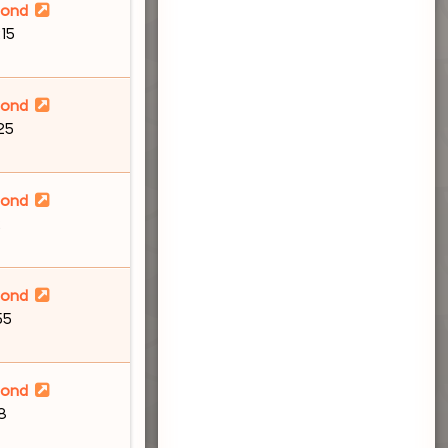
lond
:15
lond
:25
lond
2
lond
55
lond
58