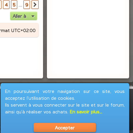
r
9
4
5
…
9
Suivante
Aller à
ormat
UTC+02:00
En poursuivant votre navigation sur ce site, vous
acceptez l'utilisation de cookies.
Ils servent à vous connecter sur le site et sur le forum,
ainsi qu'à réaliser vos achats.
En savoir plus...
Accepter