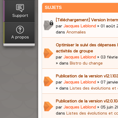
SUJETS
Support
[Téléchargement] Version Interm
par
Jacques Leblond
»
01 août 
dans
Anomalies
A propos
Optimiser le suivi des dépenses 
activités de groupe
par
Jacques Leblond
»
03 févrie
» dans
Bistro du change
Publication de la version v12.1.
par
Jacques Leblond
»
07 janvi
» dans
Listes des évolutions et
Publication de la version v12.0.1
par
Jacques Leblond
»
05 juin 2
dans
Listes des évolutions et c