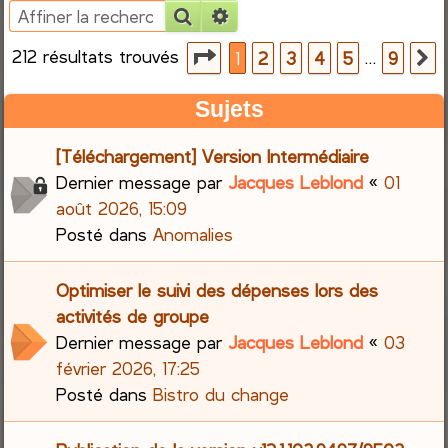
Rechercher
Recherche avancée
e
212 résultats trouvés
Page
1
sur
9
…
1
2
3
4
5
9
S
r
Sujets
c
[Téléchargement] Version Intermédiaire
h
Dernier message par
Jacques Leblond
«
01
e
août 2026, 15:09
Posté dans
Anomalies
r
Optimiser le suivi des dépenses lors des
activités de groupe
Dernier message par
Jacques Leblond
«
03
février 2026, 17:25
Posté dans
Bistro du change