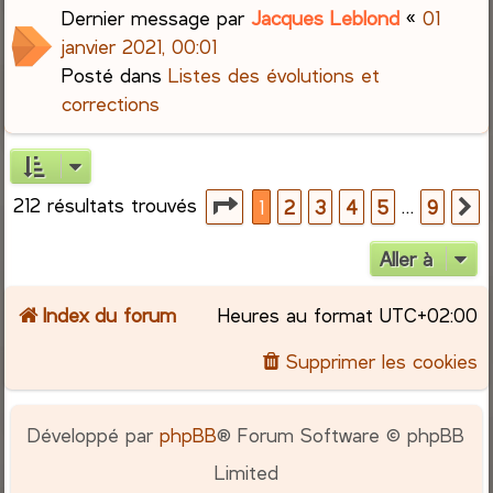
Dernier message par
Jacques Leblond
«
01
janvier 2021, 00:01
Posté dans
Listes des évolutions et
corrections
212 résultats trouvés
Page
1
sur
9
…
1
2
3
4
5
9
S
Aller à
Index du forum
Heures au format
UTC+02:00
Supprimer les cookies
Développé par
phpBB
® Forum Software © phpBB
Limited