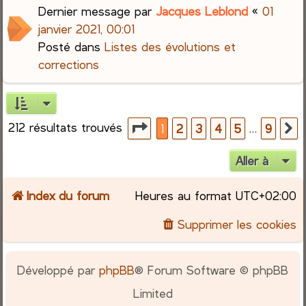
Dernier message par
Jacques Leblond
«
01
janvier 2021, 00:01
Posté dans
Listes des évolutions et
corrections
212 résultats trouvés
Page
1
sur
9
…
1
2
3
4
5
9
S
Aller à
Index du forum
Heures au format
UTC+02:00
Supprimer les cookies
Développé par
phpBB
® Forum Software © phpBB
Limited