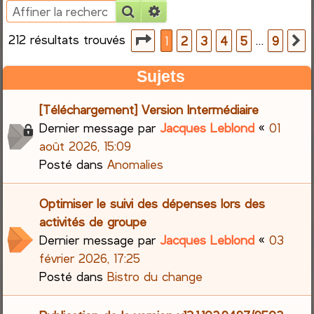
Rechercher
Recherche avancée
e
212 résultats trouvés
Page
1
sur
9
…
1
2
3
4
5
9
S
r
Sujets
c
[Téléchargement] Version Intermédiaire
h
Dernier message par
Jacques Leblond
«
01
e
août 2026, 15:09
Posté dans
Anomalies
r
Optimiser le suivi des dépenses lors des
activités de groupe
Dernier message par
Jacques Leblond
«
03
février 2026, 17:25
Posté dans
Bistro du change