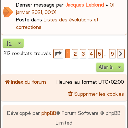
Dernier message par
Jacques Leblond
«
01
janvier 2021, 00:01
Posté dans
Listes des évolutions et
corrections
212 résultats trouvés
Page
1
sur
9
…
1
2
3
4
5
9
S
Aller à
Index du forum
Heures au format
UTC+02:00
Supprimer les cookies
Développé par
phpBB
® Forum Software © phpBB
Limited