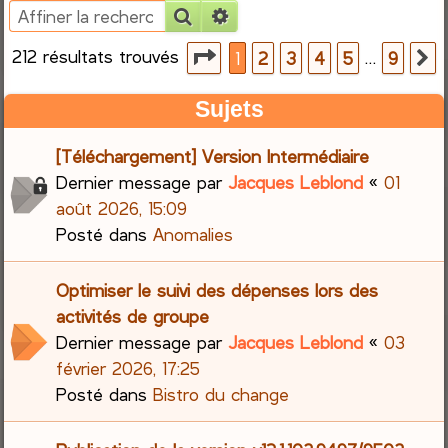
Rechercher
Recherche avancée
e
212 résultats trouvés
Page
1
sur
9
…
1
2
3
4
5
9
S
r
Sujets
c
[Téléchargement] Version Intermédiaire
h
Dernier message par
Jacques Leblond
«
01
e
août 2026, 15:09
Posté dans
Anomalies
r
Optimiser le suivi des dépenses lors des
activités de groupe
Dernier message par
Jacques Leblond
«
03
février 2026, 17:25
Posté dans
Bistro du change