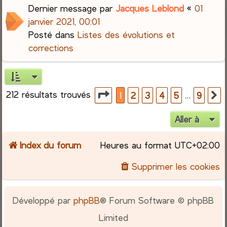
Dernier message par
Jacques Leblond
«
01
janvier 2021, 00:01
Posté dans
Listes des évolutions et
corrections
212 résultats trouvés
Page
1
sur
9
…
1
2
3
4
5
9
S
Aller à
Index du forum
Heures au format
UTC+02:00
Supprimer les cookies
Développé par
phpBB
® Forum Software © phpBB
Limited