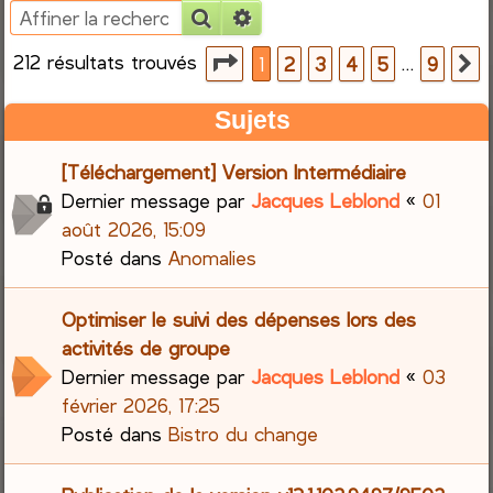
Rechercher
Recherche avancée
e
212 résultats trouvés
Page
1
sur
9
…
1
2
3
4
5
9
S
r
Sujets
c
[Téléchargement] Version Intermédiaire
h
Dernier message par
Jacques Leblond
«
01
e
août 2026, 15:09
Posté dans
Anomalies
r
Optimiser le suivi des dépenses lors des
activités de groupe
Dernier message par
Jacques Leblond
«
03
février 2026, 17:25
Posté dans
Bistro du change