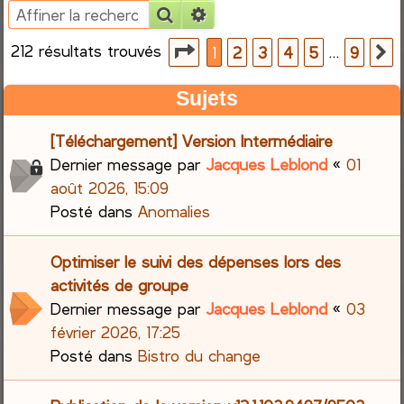
Rechercher
Recherche avancée
e
212 résultats trouvés
Page
1
sur
9
…
1
2
3
4
5
9
S
r
Sujets
c
[Téléchargement] Version Intermédiaire
h
Dernier message par
Jacques Leblond
«
01
e
août 2026, 15:09
Posté dans
Anomalies
r
Optimiser le suivi des dépenses lors des
activités de groupe
Dernier message par
Jacques Leblond
«
03
février 2026, 17:25
Posté dans
Bistro du change