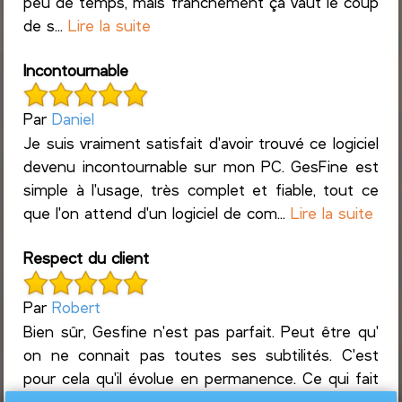
peu de temps, mais franchement ça vaut le coup
de s...
Lire la suite
Incontournable
Par
Daniel
Je suis vraiment satisfait d'avoir trouvé ce logiciel
devenu incontournable sur mon PC. GesFine est
simple à l'usage, très complet et fiable, tout ce
que l'on attend d'un logiciel de com...
Lire la suite
Respect du client
Par
Robert
Bien sûr, Gesfine n'est pas parfait. Peut être qu'
on ne connait pas toutes ses subtilités. C'est
pour cela qu'il évolue en permanence. Ce qui fait
que c'est un produit exeptionnel ...
Lire la suite