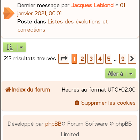
Dernier message par
Jacques Leblond
«
01
janvier 2021, 00:01
Posté dans
Listes des évolutions et
corrections
212 résultats trouvés
Page
1
sur
9
…
1
2
3
4
5
9
S
Aller à
Index du forum
Heures au format
UTC+02:00
Supprimer les cookies
Développé par
phpBB
® Forum Software © phpBB
Limited