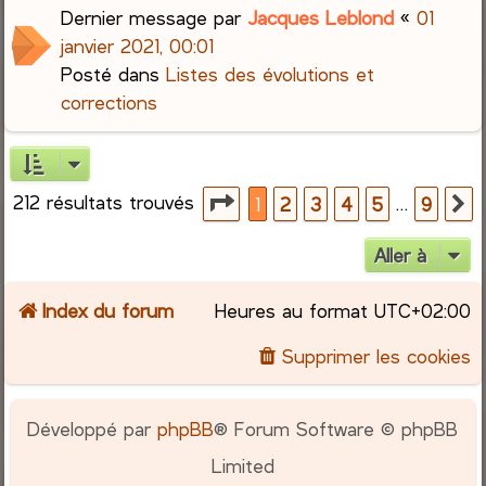
Dernier message par
Jacques Leblond
«
01
janvier 2021, 00:01
Posté dans
Listes des évolutions et
corrections
212 résultats trouvés
Page
1
sur
9
…
1
2
3
4
5
9
S
Aller à
Index du forum
Heures au format
UTC+02:00
Supprimer les cookies
Développé par
phpBB
® Forum Software © phpBB
Limited