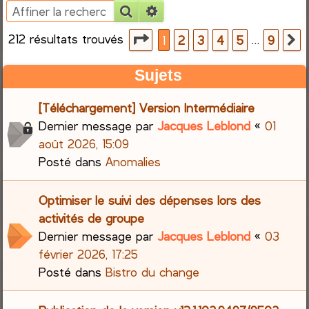
Rechercher
Recherche avancée
e
212 résultats trouvés
Page
1
sur
9
…
1
2
3
4
5
9
S
r
Sujets
c
[Téléchargement] Version Intermédiaire
h
Dernier message par
Jacques Leblond
«
01
e
août 2026, 15:09
Posté dans
Anomalies
r
Optimiser le suivi des dépenses lors des
activités de groupe
Dernier message par
Jacques Leblond
«
03
février 2026, 17:25
Posté dans
Bistro du change