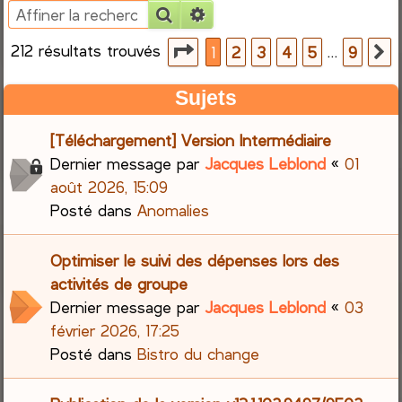
Rechercher
Recherche avancée
e
212 résultats trouvés
Page
1
sur
9
…
1
2
3
4
5
9
S
r
Sujets
c
[Téléchargement] Version Intermédiaire
h
Dernier message par
Jacques Leblond
«
01
e
août 2026, 15:09
Posté dans
Anomalies
r
Optimiser le suivi des dépenses lors des
activités de groupe
Dernier message par
Jacques Leblond
«
03
février 2026, 17:25
Posté dans
Bistro du change