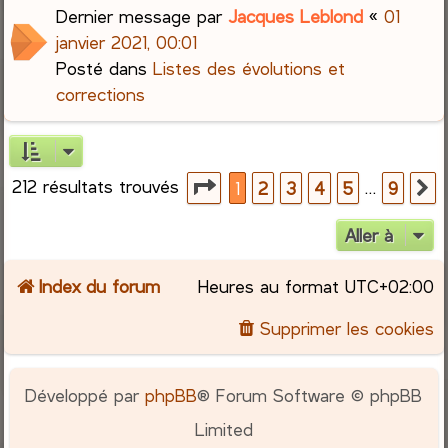
Dernier message par
Jacques Leblond
«
01
janvier 2021, 00:01
Posté dans
Listes des évolutions et
corrections
212 résultats trouvés
Page
1
sur
9
…
1
2
3
4
5
9
S
Aller à
Index du forum
Heures au format
UTC+02:00
Supprimer les cookies
Développé par
phpBB
® Forum Software © phpBB
Limited