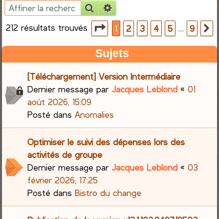
Rechercher
Recherche avancée
e
212 résultats trouvés
Page
1
sur
9
…
1
2
3
4
5
9
S
r
Sujets
c
[Téléchargement] Version Intermédiaire
h
Dernier message par
Jacques Leblond
«
01
e
août 2026, 15:09
Posté dans
Anomalies
r
Optimiser le suivi des dépenses lors des
activités de groupe
Dernier message par
Jacques Leblond
«
03
février 2026, 17:25
Posté dans
Bistro du change