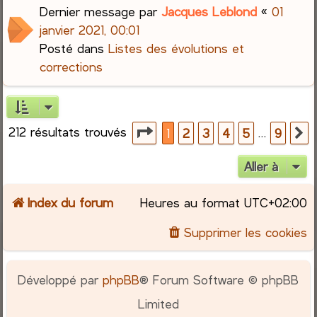
Dernier message par
Jacques Leblond
«
01
janvier 2021, 00:01
Posté dans
Listes des évolutions et
corrections
212 résultats trouvés
Page
1
sur
9
…
1
2
3
4
5
9
S
Aller à
Index du forum
Heures au format
UTC+02:00
Supprimer les cookies
Développé par
phpBB
® Forum Software © phpBB
Limited