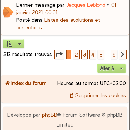
Dernier message par
Jacques Leblond
«
01
janvier 2021, 00:01
Posté dans
Listes des évolutions et
corrections
212 résultats trouvés
Page
1
sur
9
…
1
2
3
4
5
9
S
Aller à
Index du forum
Heures au format
UTC+02:00
Supprimer les cookies
Développé par
phpBB
® Forum Software © phpBB
Limited