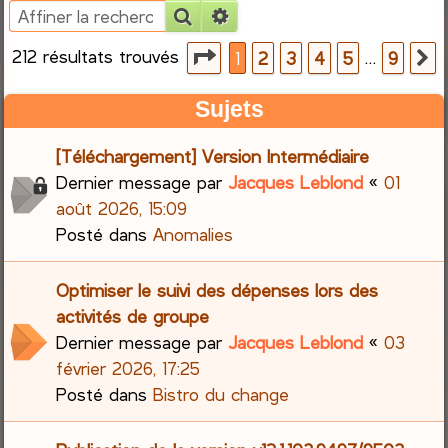
Rechercher
Recherche avancée
e
212 résultats trouvés
Page
1
sur
9
…
1
2
3
4
5
9
S
r
Sujets
c
[Téléchargement] Version Intermédiaire
h
Dernier message par
Jacques Leblond
«
01
e
août 2026, 15:09
Posté dans
Anomalies
r
Optimiser le suivi des dépenses lors des
activités de groupe
Dernier message par
Jacques Leblond
«
03
février 2026, 17:25
Posté dans
Bistro du change