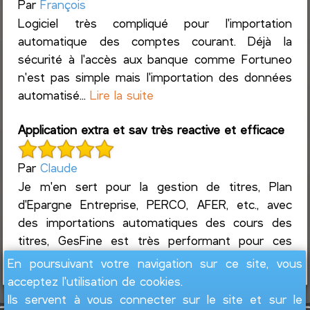
Par
François
Logiciel très compliqué pour l'importation
automatique des comptes courant. Déjà la
sécurité à l'accès aux banque comme Fortuneo
n'est pas simple mais l'importation des données
automatisé...
Lire la suite
Application extra et sav très reactive et efficace
Par
Claude
Je m'en sert pour la gestion de titres, Plan
d'Epargne Entreprise, PERCO, AFER, etc., avec
des importations automatiques des cours des
titres, GesFine est très performant pour ces
mises à jour ré...
Lire la suite
En poursuivant votre navigation sur ce site, vous
acceptez l'utilisation de cookies.
Ils servent à vous connecter sur le site et sur le