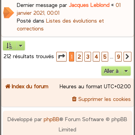
Dernier message par
Jacques Leblond
«
01
janvier 2021, 00:01
Posté dans
Listes des évolutions et
corrections
212 résultats trouvés
Page
1
sur
9
…
1
2
3
4
5
9
S
Aller à
Index du forum
Heures au format
UTC+02:00
Supprimer les cookies
Développé par
phpBB
® Forum Software © phpBB
Limited