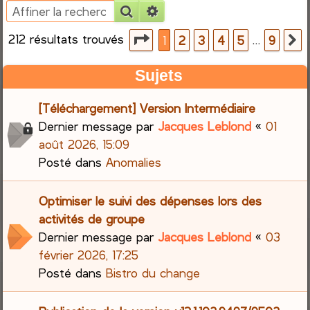
Rechercher
Recherche avancée
e
212 résultats trouvés
Page
1
sur
9
…
1
2
3
4
5
9
S
r
Sujets
c
[Téléchargement] Version Intermédiaire
h
Dernier message par
Jacques Leblond
«
01
e
août 2026, 15:09
Posté dans
Anomalies
r
Optimiser le suivi des dépenses lors des
activités de groupe
Dernier message par
Jacques Leblond
«
03
février 2026, 17:25
Posté dans
Bistro du change