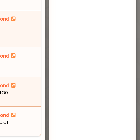
lond
5
lond
lond
4:30
lond
0:01