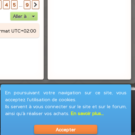
r
9
4
5
…
9
Suivante
Aller à
ormat
UTC+02:00
En poursuivant votre navigation sur ce site, vous
acceptez l'utilisation de cookies.
Ils servent à vous connecter sur le site et sur le forum,
ainsi qu'à réaliser vos achats.
En savoir plus...
Accepter