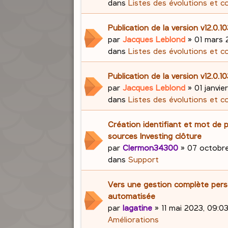
dans
Listes des évolutions et c
Publication de la version v12.0.1
par
Jacques Leblond
»
01 mars 
dans
Listes des évolutions et c
Publication de la version v12.0.1
par
Jacques Leblond
»
01 janvie
dans
Listes des évolutions et c
Création identifiant et mot de 
sources Investing clôture
par
Clermon34300
»
07 octobre
dans
Support
Vers une gestion complète pers
automatisée
par
lagatine
»
11 mai 2023, 09:0
Améliorations