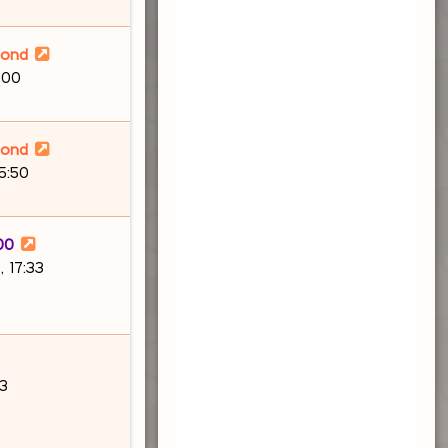
lond
:00
lond
15:50
00
 17:33
03