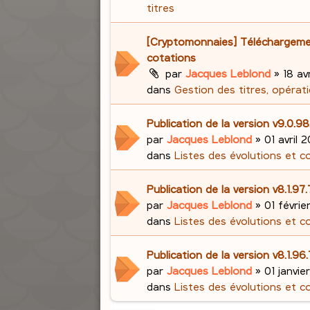
titres
[Cryptomonnaies] Téléchargem
cotations
par
Jacques Leblond
»
18 avr
dans
Gestion des titres, opérati
Publication de la version v9.0.98
par
Jacques Leblond
»
01 avril 2
dans
Listes des évolutions et c
Publication de la version v8.1.97
par
Jacques Leblond
»
01 févrie
dans
Listes des évolutions et c
Publication de la version v8.1.96
par
Jacques Leblond
»
01 janvie
dans
Listes des évolutions et c