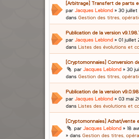
[Arbitrage] Transfert de parts e
par
Jacques Leblond
»
30 juillet
dans
Gestion des titres, opérati
Publication de la version v9.1.98
par
Jacques Leblond
»
01 juillet
dans
Listes des évolutions et c
[Cryptomonnaies] Conversion d
par
Jacques Leblond
»
30 ju
dans
Gestion des titres, opérati
Publication de la version v9.0.
par
Jacques Leblond
»
03 mai 2
dans
Listes des évolutions et c
[Cryptomonnaies] Achat/vente e
par
Jacques Leblond
»
18 av
» dans
Gestion des titres, opér