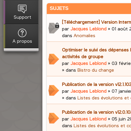
SUJETS
Support
[Téléchargement] Version Interm
par
Jacques Leblond
»
01 août 
dans
Anomalies
A propos
Optimiser le suivi des dépenses 
activités de groupe
par
Jacques Leblond
»
03 févrie
» dans
Bistro du change
Publication de la version v12.1.
par
Jacques Leblond
»
07 janvi
» dans
Listes des évolutions et
Publication de la version v12.0.1
par
Jacques Leblond
»
05 juin 2
dans
Listes des évolutions et c