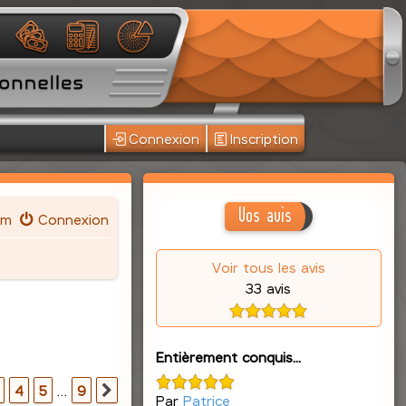
Connexion
Inscription
Vos avis
um
Connexion
Voir tous les avis
33 avis
Entièrement conquis...
r
9
4
5
…
9
Suivante
Par
Patrice