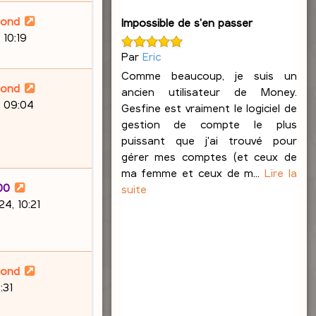
lond
Impossible de s'en passer
 10:19
Par
Eric
Comme beaucoup, je suis un
lond
ancien utilisateur de Money.
, 09:04
Gesfine est vraiment le logiciel de
gestion de compte le plus
puissant que j'ai trouvé pour
gérer mes comptes (et ceux de
ma femme et ceux de m...
Lire la
00
suite
4, 10:21
lond
:31