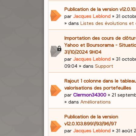
Publication de la version v12.0.1
par
Jacques Leblond
»
31 octob
» dans
Listes des évolutions et
Importation des cours de clôtu
Yahoo et Boursorama - Situati
31/10/2024 9H04
par
Jacques Leblond
»
31 octob
09:04
» dans
Support
Rajout 1 colonne dans le tablea
valorisations des portefeuilles
par
Clermon34300
»
21 septemb
» dans
Améliorations
Publication de la version
v12.0.103.8991/93/96/97
par
Jacques Leblond
»
31 août 