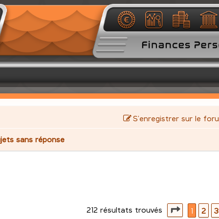
S’enregistrer sur le for
jets sans réponse
212 résultats trouvés
avancée
Page
1
su
1
2
3