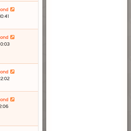
lond
10:41
lond
20:03
lond
22:02
lond
12:06