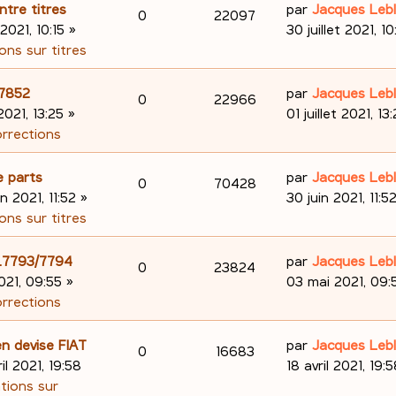
s
e
o
s
D
ntre titres
par
Jacques Leb
R
V
0
22097
e
s
r
e
 2021, 10:15
»
30 juillet 2021, 10
n
a
m
é
u
r
ons sur titres
s
g
e
n
s
p
e
e
s
i
D
.7852
par
Jacques Leb
R
V
0
22966
e
s
e
o
s
e
 2021, 13:25
»
01 juillet 2021, 13
a
r
é
u
r
orrections
s
n
g
m
n
p
e
e
e
i
D
e parts
par
Jacques Leb
s
R
V
0
70428
s
e
o
s
e
in 2021, 11:52
»
30 juin 2021, 11:5
e
s
r
é
u
r
ons sur titres
n
a
m
n
s
p
e
g
e
i
D
98.7793/7794
par
Jacques Leb
s
R
V
0
23824
e
s
e
o
s
e
021, 09:55
»
03 mai 2021, 09:
e
s
r
é
u
r
orrections
n
a
m
n
s
p
e
g
e
i
D
n devise FIAT
par
Jacques Leb
s
R
V
0
16683
e
s
e
o
s
e
ril 2021, 19:58
18 avril 2021, 19:
e
s
r
é
u
r
ations sur