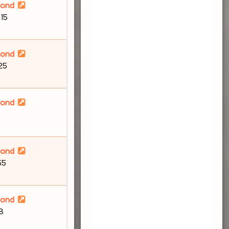
lond
:15
lond
:25
lond
2
lond
55
lond
58