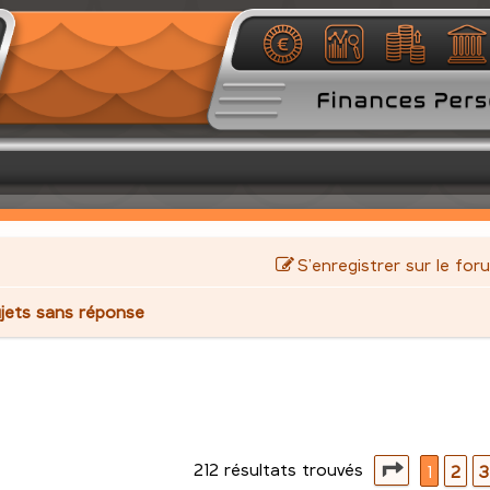
S’enregistrer sur le for
jets sans réponse
212 résultats trouvés
avancée
Page
1
su
1
2
3