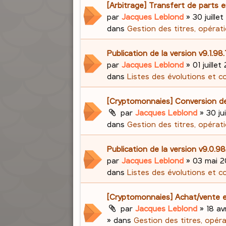
[Arbitrage] Transfert de parts e
par
Jacques Leblond
»
30 juillet
dans
Gestion des titres, opérati
Publication de la version v9.1.98
par
Jacques Leblond
»
01 juillet
dans
Listes des évolutions et c
[Cryptomonnaies] Conversion d
par
Jacques Leblond
»
30 ju
dans
Gestion des titres, opérati
Publication de la version v9.0.
par
Jacques Leblond
»
03 mai 2
dans
Listes des évolutions et c
[Cryptomonnaies] Achat/vente e
par
Jacques Leblond
»
18 av
» dans
Gestion des titres, opér