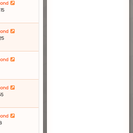
lond
:15
lond
:25
lond
2
lond
55
lond
58