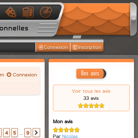
Connexion
Inscription
Vos avis
um
Connexion
Voir tous les avis
33 avis
Mon avis
r
9
4
5
…
9
Suivante
Par
Nicolas