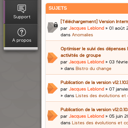
SUJETS
Support
[Téléchargement] Version Interm
par
Jacques Leblond
»
01 août 
dans
Anomalies
A propos
Optimiser le suivi des dépenses 
activités de groupe
par
Jacques Leblond
»
03 févrie
» dans
Bistro du change
Publication de la version v12.1.
par
Jacques Leblond
»
07 janvi
» dans
Listes des évolutions et
Publication de la version v12.0.1
par
Jacques Leblond
»
05 juin 2
dans
Listes des évolutions et c