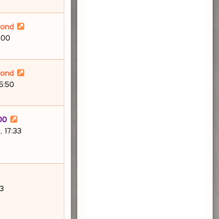
lond
:00
lond
15:50
00
 17:33
03