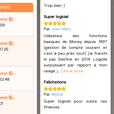
Trop bien :)
SAGE
Super logiciel
lond
:09
Par
Jean-Marc
Utilisateur des fonctions
basiques de Money depuis 1997
lond
(gestion de compte courant et
17:25
c'est à peu près tout), j'ai franchi
le pas Gesfine en 2014. Logiciel
surpuissant par rapport à mon
usage, j...
Lire la suite
lond
 22:48
Felicitations
Par
Michel
lond
Super logiciel pour suivre ces
01
finances