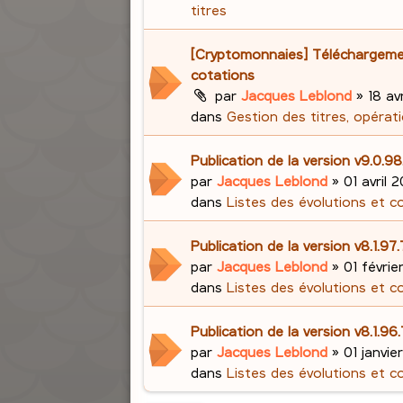
titres
[Cryptomonnaies] Téléchargem
cotations
par
Jacques Leblond
»
18 avr
dans
Gestion des titres, opérati
Publication de la version v9.0.98
par
Jacques Leblond
»
01 avril 2
dans
Listes des évolutions et c
Publication de la version v8.1.97
par
Jacques Leblond
»
01 févrie
dans
Listes des évolutions et c
Publication de la version v8.1.96
par
Jacques Leblond
»
01 janvie
dans
Listes des évolutions et c