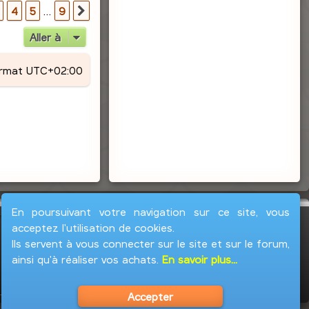
r
9
4
5
…
9
Suivante
Aller à
ormat
UTC+02:00
En poursuivant votre navigation sur ce site, vous
acceptez l'utilisation de cookies.
Ils servent à vous connecter sur le site et sur le forum,
ainsi qu'à réaliser vos achats.
En savoir plus...
Accepter