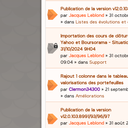
Publication de la version v12.0.1
par
Jacques Leblond
»
31 octob
» dans
Listes des évolutions et
Importation des cours de clôtu
Yahoo et Boursorama - Situati
31/10/2024 9H04
par
Jacques Leblond
»
31 octob
09:04
» dans
Support
Rajout 1 colonne dans le tablea
valorisations des portefeuilles
par
Clermon34300
»
21 septemb
» dans
Améliorations
Publication de la version
v12.0.103.8991/93/96/97
par
Jacques Leblond
»
31 août 