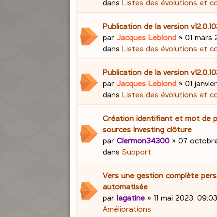
dans
Listes des évolutions et c
Publication de la version v12.0.1
par
Jacques Leblond
»
01 mars 
dans
Listes des évolutions et c
Publication de la version v12.0.1
par
Jacques Leblond
»
01 janvie
dans
Listes des évolutions et c
Création identifiant et mot de 
sources Investing clôture
par
Clermon34300
»
07 octobre
dans
Support
Vers une gestion complète pers
automatisée
par
lagatine
»
11 mai 2023, 09:0
Améliorations