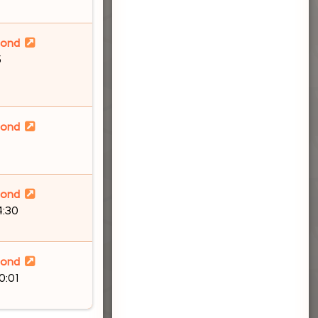
lond
5
lond
lond
4:30
lond
0:01