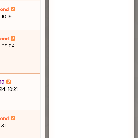
lond
 10:19
lond
, 09:04
00
4, 10:21
lond
:31