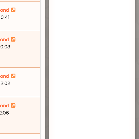
lond
10:41
lond
20:03
lond
22:02
lond
12:06