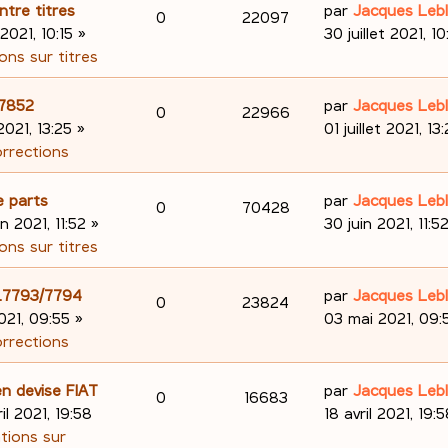
s
e
o
s
D
ntre titres
par
Jacques Leb
R
V
0
22097
e
s
r
e
 2021, 10:15
»
30 juillet 2021, 10
n
a
m
é
u
r
ons sur titres
s
g
e
n
s
p
e
e
s
i
D
.7852
par
Jacques Leb
R
V
0
22966
e
s
e
o
s
e
 2021, 13:25
»
01 juillet 2021, 13
a
r
é
u
r
orrections
s
n
g
m
n
p
e
e
e
i
D
e parts
par
Jacques Leb
s
R
V
0
70428
s
e
o
s
e
in 2021, 11:52
»
30 juin 2021, 11:5
e
s
r
é
u
r
ons sur titres
n
a
m
n
s
p
e
g
e
i
D
98.7793/7794
par
Jacques Leb
s
R
V
0
23824
e
s
e
o
s
e
021, 09:55
»
03 mai 2021, 09:
e
s
r
é
u
r
orrections
n
a
m
n
s
p
e
g
e
i
D
n devise FIAT
par
Jacques Leb
s
R
V
0
16683
e
s
e
o
s
e
ril 2021, 19:58
18 avril 2021, 19:
e
s
r
é
u
r
ations sur